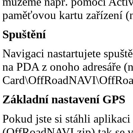
můžeme např. pomocí Activ
paměťovou kartu zařízení (n
Spuštění
Navigaci nastartujete spu
na PDA z onoho adresáře (n
Card\OffRoadNAVI\OffRoa
Základní nastavení GPS
Pokud jste si stáhli aplika
(OffRoadNAVI.zip) tak se v