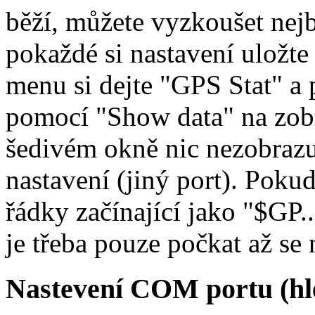
běží, můžete vyzkoušet n
pokaždé si nastavení uložte
menu si dejte "GPS Stat" a 
pomocí "Show data" na zobr
šedivém okně nic nezobrazuj
nastavení (jiný port). Poku
řádky začínající jako "$GP..
je třeba pouze počkat až se 
Nastevení COM portu (hl